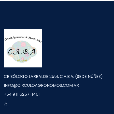
CRISÓLOGO LARRALDE 2551, C.A.B.A. (SEDE NÚÑEZ)
INFO@CIRCULOAGRONOMOS.COM.AR
+54 9 11 6257-1401