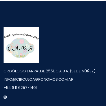
CRISÓLOGO LARRALDE 2551, C.A.B.A. (SEDE NÚÑEZ)
INFO@CIRCULOAGRONOMOS.COM.AR
+54 9 11 6257-1401